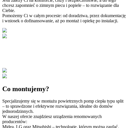
Jeśli zależy Ci na komforcie, ciszy i bezpieczeństwie, a do tego
chcesz zapomnieć o zimnym piecu i popiele – to rozwiązanie dla
Ciebie.
Pomożemy Ci w całym procesie: od doradztwa, przez dokumentację
i wniosek o dofinansowanie, aż po montaż i opiekę po instalacji.
Co
montujemy?
Specjalizujemy się w montażu powietrznych pomp ciepła typu split
– to sprawdzone i efektywne rozwiązania, idealne do domów
jednorodzinnych.
W naszej ofercie znajdziesz urządzenia renomowanych
producentów:
Midea, LG oraz Mitsubishi – technologie, którym można zaufać.